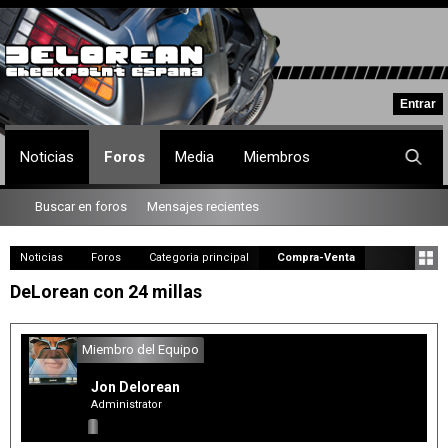
Noticias
Foros
Media
Miembros
Buscar en foros
Mensajes recientes
Noticias
Foros
Categoria principal
Compra-Venta
DeLorean con 24 millas
Miembro del Equipo
Jon Delorean
Administrator