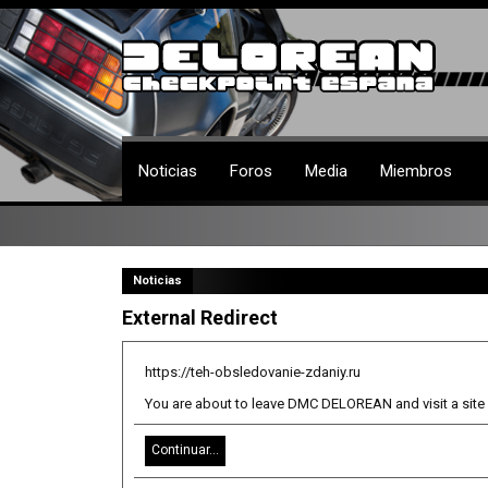
Noticias
Foros
Media
Miembros
Noticias
External Redirect
https://teh-obsledovanie-zdaniy.ru
You are about to leave DMC DELOREAN and visit a site w
Continuar...