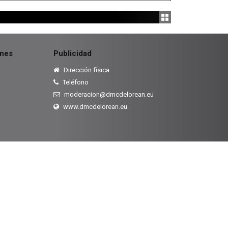
ones
Publicidad
Dirección física
Teléfono
moderacion@dmcdelorean.eu
www.dmcdelorean.eu