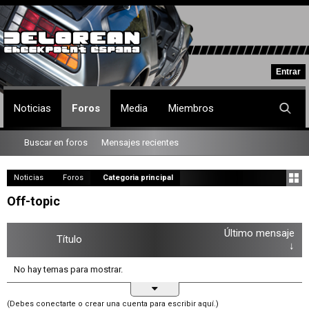
Noticias
Foros
Media
Miembros
Buscar en foros
Mensajes recientes
Noticias
Foros
Categoria principal
Off-topic
Último mensaje
Título
↓
No hay temas para mostrar.
(Debes conectarte o crear una cuenta para escribir aquí.)